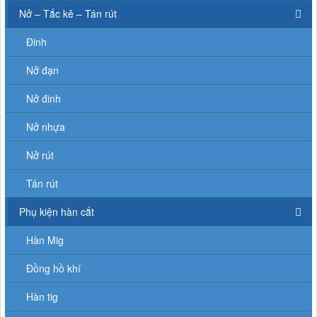
Nở – Tắc kê – Tán rút
Đinh
Nở đạn
Nở đinh
Nở nhựa
Nở rút
Tán rút
Phụ kiện hàn cắt
Hàn Mig
Đồng hồ khí
Hàn tig