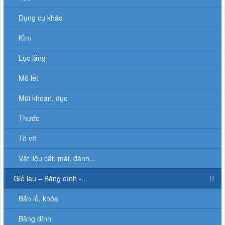
Dụng cụ khác
Kìm
Lục lăng
Mỏ lết
Mũi khoan, đục
Thước
Tô vít
Vật liệu cắt, mài, đánh...
Giẻ lau – Băng dính -...
Bản lề, khóa
Băng dính