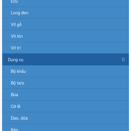
Ecu
Long đen
Vít gỗ
Vít tôn
Vít trí
Dụng cụ
Bộ khẩu
Bộ taro
Búa
Cờ lê
Dao, dũa
Kéo