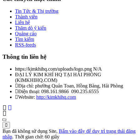
Tin Tức & Thị trường
Thành viên
Liên hệ
Thăm dò ý kiến
Quảng cáo
Tìm kiếm
RSS-feeds
Thông tin liên hệ
https://kimkhihq.com/uploads/logo.png
N/A
ĐẠI LÝ KIM KHÍ HQ TẠI HẢI PHÒNG
(
KIMKHIHQ.COM
)
Địa chỉ:
phường Quán Toan, Hồng Bàng, Hải Phòng
Điện thoại:
098.161.9866
090.235.6555
Website:
http://kimkhihq.com
Bạn đã không sử dụng Site,
Bấm vào đây để duy trì trạng thái đăng
nhập
. Thời gian chờ:
60
giây