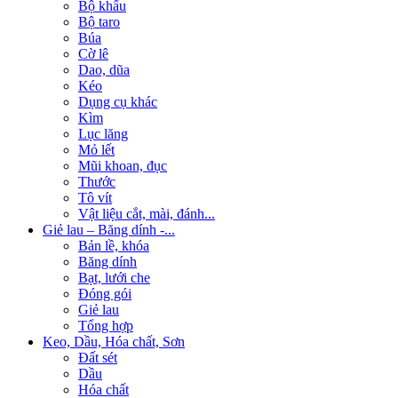
Bộ khẩu
Bộ taro
Búa
Cờ lê
Dao, dũa
Kéo
Dụng cụ khác
Kìm
Lục lăng
Mỏ lết
Mũi khoan, đục
Thước
Tô vít
Vật liệu cắt, mài, đánh...
Giẻ lau – Băng dính -...
Bản lề, khóa
Băng dính
Bạt, lưới che
Đóng gói
Giẻ lau
Tổng hợp
Keo, Dầu, Hóa chất, Sơn
Đất sét
Dầu
Hóa chất