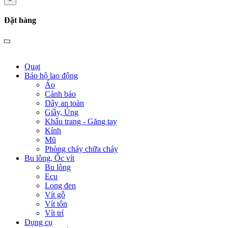
Đặt hàng
Quạt
Bảo hộ lao động
Áo
Cảnh báo
Dây an toàn
Giầy, Ủng
Khẩu trang - Găng tay
Kính
Mũ
Phòng cháy chữa cháy
Bu lông, Ốc vít
Bu lông
Ecu
Long đen
Vít gỗ
Vít tôn
Vít trí
Dụng cụ