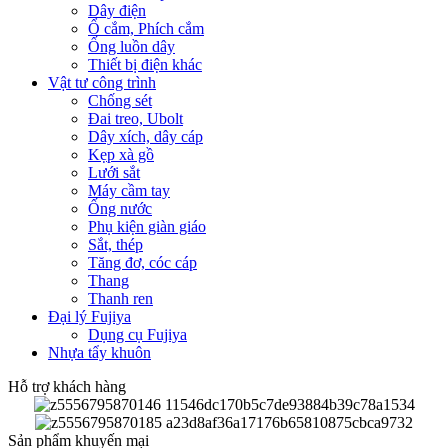
Dây điện
Ổ cắm, Phích cắm
Ống luồn dây
Thiết bị điện khác
Vật tư công trình
Chống sét
Đai treo, Ubolt
Dây xích, dây cáp
Kẹp xà gồ
Lưới sắt
Máy cầm tay
Ống nước
Phụ kiện giàn giáo
Sắt, thép
Tăng đơ, cóc cáp
Thang
Thanh ren
Đại lý Fujiya
Dụng cụ Fujiya
Nhựa tẩy khuôn
Hỗ trợ khách hàng
Sản phẩm khuyến mại