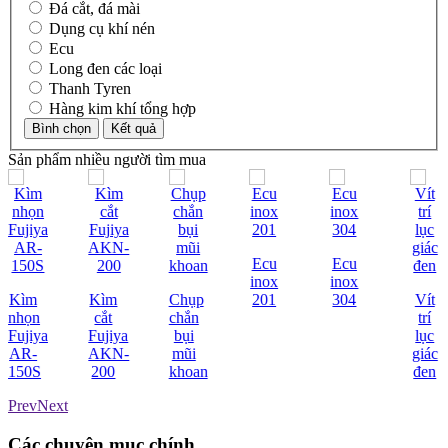
Đá cắt, đá mài
Dụng cụ khí nén
Ecu
Long đen các loại
Thanh Tyren
Hàng kim khí tổng hợp
Sản phẩm nhiều người tìm mua
Ecu
Ecu
inox
inox
Kìm
Kìm
Chụp
201
304
Vít
nhọn
cắt
chắn
trí
Fujiya
Fujiya
bụi
lục
AR-
AKN-
mũi
giác
150S
200
khoan
đen
Prev
Next
Các chuyên mục chính