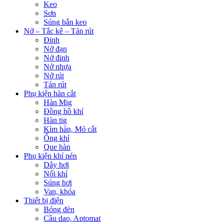
Keo
Sơn
Súng bắn keo
Nở – Tắc kê – Tán rút
Đinh
Nở đạn
Nở đinh
Nở nhựa
Nở rút
Tán rút
Phụ kiện hàn cắt
Hàn Mig
Đồng hồ khí
Hàn tig
Kìm hàn, Mỏ cắt
Ống khí
Que hàn
Phụ kiện khí nén
Dây hơi
Nối khí
Súng hơi
Van, khóa
Thiết bị điện
Bóng đèn
Cầu dao, Aptomat