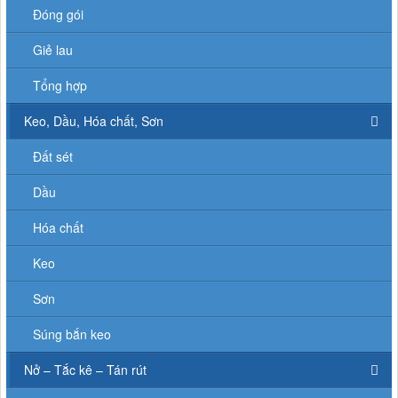
Đóng gói
Giẻ lau
Tổng hợp
Keo, Dầu, Hóa chất, Sơn
Đất sét
Dầu
Hóa chất
Keo
Sơn
Súng bắn keo
Nở – Tắc kê – Tán rút