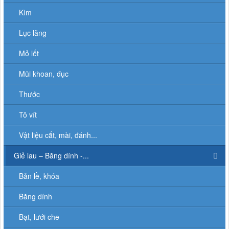
Kìm
Lục lăng
Mỏ lết
Mũi khoan, đục
Thước
Tô vít
Vật liệu cắt, mài, đánh...
Giẻ lau – Băng dính -...
Bản lề, khóa
Băng dính
Bạt, lưới che