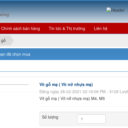
Phòng
Chính sách bán hàng
Tin tức & Thị trường
Liên hệ
t gỗ
bạn đã chọn mua
Vít gỗ mạ ( Vít nở nhựa mạ)
Đăng ngày 28-02-2021 02:18:08 PM - 5128 Lượ
Vít gỗ mạ ( Vít nở nhựa mạ) M4, M5
Số lượng