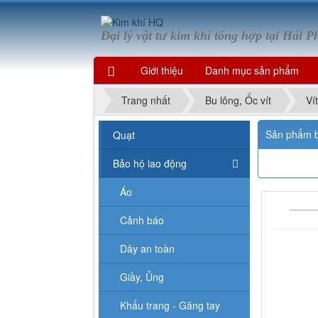
Đại lý vật tư kim khí tổng hợp tại Hải 
Giới thiệu
Danh mục sản phẩm
Trang nhất
Bu lông, Ốc vít
Ví
Sản phẩm 
Quạt
Bảo hộ lao động
Áo
Cảnh báo
Dây an toàn
Giầy, Ủng
Khẩu trang - Găng tay