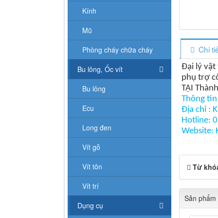
Kính
Mũ
Chi t
Phòng cháy chữa cháy
Đại lý vậ
Bu lông, Ốc vít
phụ trợ c
Bu lông
TẠI Thành
Thông tin 
Ecu
Địa chỉ :
Hotline:
Long đen
Website:
Vít gỗ
Vít tôn
Từ khó
Vít trí
Sản phẩm 
Dụng cụ