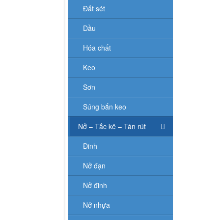
Đất sét
Dầu
Hóa chất
Keo
Sơn
Súng bắn keo
Nở – Tắc kê – Tán rút
Đinh
Nở đạn
Nở đinh
Nở nhựa