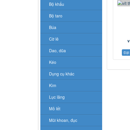
Bộ khẩu
Bộ taro
Búa
Cờ lê
v
Dao, dũa
Đặt
Kéo
Dụng cụ khác
Kìm
Lục lăng
Mỏ lết
Mũi khoan, đục