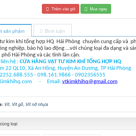
Thêm vào giỏ
Mua ngay
iết sản phẩm
Bình luận
t tư kim khí tổng hợp HQ Hải Phòng chuyên cung cấp và phân
ông nghiệp, bảo hộ lao động ...với chủng loại đa dạng và s
 phố Hải Phòng và các tỉnh lân cận.
liên hệ :
CỬA HÀNG VẬT TƯ KIM KHÍ TỔNG HỢP HQ
 Km 22 QL10, Xã An Hồng, Huyện An Dương, TP Hải Phòng
 02252.688.555 - 098.161.9866 - 0902356555
 Kimkhihq.com - Email:
vtkimkhihq@gmail.com
a:
Vít
,
Vít gỗ
,
Vít nở nhựa
cùng loại