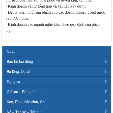
thứ liệu, phế liệu kim loại phục vụ luyện kim, cán thép.
- Kinh doanh vật tư tổng hợp và vật liệu xây dựng.
- Đại lý phân phối sản phẩm cho các doanh nghiệp trong nước
và nước ngoài.
- Kinh doanh các ngành nghề khác theo quy định của pháp
luật.
Quạt
Bảo hộ lao động
Bu lông, Ốc vít
Dụng cụ
Giẻ lau – Băng dính -...
Keo, Dầu, Hóa chất, Sơn
Nở – Tắc kê – Tán rút