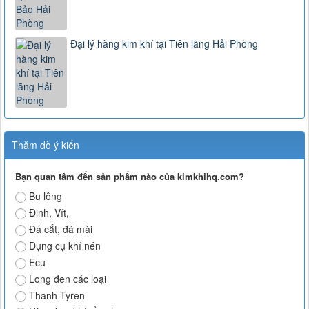
Đại lý hàng kim khí tại Tiên lãng Hải Phòng
Thăm dò ý kiến
Bạn quan tâm đến sản phẩm nào của kimkhihq.com?
Bu lông
Đinh, Vít,
Đá cắt, đá mài
Dụng cụ khí nén
Ecu
Long đen các loại
Thanh Tyren