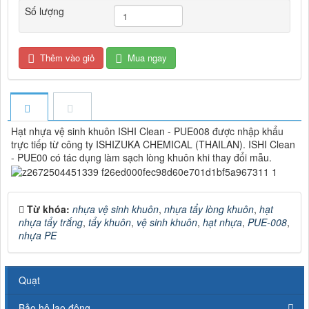
Số lượng
Thêm vào giỏ
Mua ngay
Hạt nhựa vệ sinh khuôn ISHI Clean - PUE008 được nhập khẩu
trực tiếp từ công ty ISHIZUKA CHEMICAL (THAILAN). ISHI Clean
- PUE00 có tác dụng làm sạch lòng khuôn khi thay đổi mẫu.
Từ khóa:
nhựa vệ sinh khuôn
,
nhựa tẩy lòng khuôn
,
hạt
nhựa tẩy trắng
,
tẩy khuôn
,
vệ sinh khuôn
,
hạt nhựa
,
PUE-008
,
nhựa PE
Quạt
Bảo hộ lao động