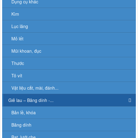
Dụng cụ khác
Kìm
Lục lăng
Mỏ lết
Mũi khoan, đục
Thước
Tô vít
Vật liệu cắt, mài, đánh...
Giẻ lau – Băng dính -...
Bản lề, khóa
Băng dính
Bạt, lưới che