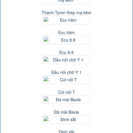
Thanh Tyren thép mạ kẽm
Ecu hãm
Ecu 8.8
Đầu nối chữ Y 1
Cút nối T
Đá mài Bavia
Đinh sắt