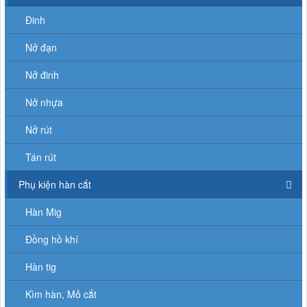
Đinh
Nở đạn
Nở đinh
Nở nhựa
Nở rút
Tán rút
Phụ kiện hàn cắt
Hàn Mig
Đồng hồ khí
Hàn tig
Kìm hàn, Mỏ cắt