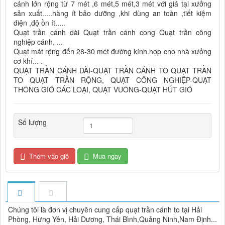
cánh lớn rộng từ 7 mét ,6 mét,5 mét,3 mét với giá tại xưởng
sản xuất.....hàng ít bảo dưỡng ,khi dùng an toàn ,tiết kiệm
điện ,độ ồn ít.....
Quạt trần cánh dài Quạt trần cánh cong Quạt trần công
nghiệp cánh, ...
Quạt mát rộng đến 28-30 mét đường kính.hợp cho nhà xưởng
cơ khí... .
QUẠT TRẦN CÁNH DÀI-QUẠT TRẦN CÁNH TO QUẠT TRẦN
TO QUẠT TRẦN RỘNG, QUẠT CÔNG NGHIỆP-QUẠT
THÔNG GIÓ CÁC LOẠI, QUẠT VUÔNG-QUẠT HÚT GIÓ
Số lượng
Thêm vào giỏ
Mua ngay
Chúng tôi là đơn vị chuyên cung cấp quạt trần cánh to tại Hải
Phòng, Hưng Yên, Hải Dương, Thái Bình,Quảng Ninh,Nam Định...