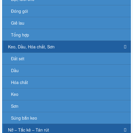
Đóng gói
Giẻ lau
Tổng hợp
Keo, Dầu, Hóa chất, Sơn
Đất sét
Dầu
Hóa chất
Keo
Sơn
Súng bắn keo
Nở – Tắc kê – Tán rút