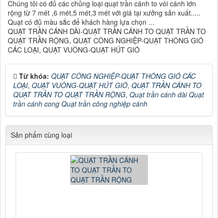
Chúng tôi có đủ các chủng loại quạt trần cánh to vói cánh lớn
rộng từ 7 mét ,6 mét,5 mét,3 mét với giá tại xưởng sản xuất.....
Quạt có đủ màu sắc để khách hàng lựa chọn ...
QUẠT TRẦN CÁNH DÀI-QUẠT TRẦN CÁNH TO QUẠT TRẦN TO
QUẠT TRẦN RỘNG, QUẠT CÔNG NGHIỆP-QUẠT THÔNG GIÓ
CÁC LOẠI, QUẠT VUÔNG-QUẠT HÚT GIÓ
Từ khóa:
QUẠT CÔNG NGHIỆP-QUẠT THÔNG GIÓ CÁC
LOẠI
,
QUẠT VUÔNG-QUẠT HÚT GIÓ
,
QUẠT TRẦN CÁNH TO
QUẠT TRẦN TO QUẠT TRẦN RỘNG
,
Quạt trần cánh dài Quạt
trần cánh cong Quạt trần công nghiệp cánh
Sản phẩm cùng loại