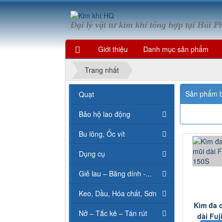
Đại lý vật tư kim khí tổng hợp tại Hải 
Giới thiệu
Danh mục sản phẩm
Trang nhất
Sản phẩm 
Quạt
Bảo hộ lao động
Bu lông, Ốc vít
Dụng cụ
Giẻ lau – Băng dính -...
Keo, Dầu, Hóa chất, Sơn
Kìm đa 
Nở – Tắc kê – Tán rút
dài Fu