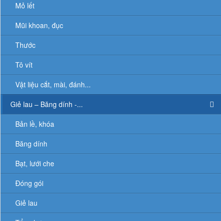
Mỏ lết
Mũi khoan, đục
Thước
Tô vít
Vật liệu cắt, mài, đánh...
Giẻ lau – Băng dính -...
Bản lề, khóa
Băng dính
Bạt, lưới che
Đóng gói
Giẻ lau