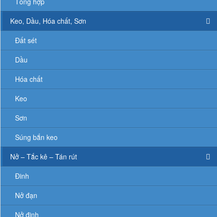
Tổng hợp
Keo, Dầu, Hóa chất, Sơn
Đất sét
Dầu
Hóa chất
Keo
Sơn
Súng bắn keo
Nở – Tắc kê – Tán rút
Đinh
Nở đạn
Nở đinh