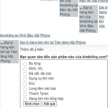
Kiến An Hải Phòng
Đại lý
hàng
kim
khí
của
kimkhihq tại Vĩnh Bảo Hải Phòng
Đại lý hàng kim khí tại Tiên lãng Hải Phòng
Thăm dò ý kiến
Bạn quan tâm đến sản phẩm nào của kimkhihq.com?
Bu lông
Đinh, Vít,
Đá cắt, đá mài
Dụng cụ khí nén
Ecu
Long đen các loại
Thanh Tyren
Hàng kim khí tổng hợp