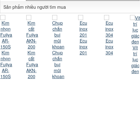
Sản phẩm nhiều người tìm mua
Ecu
Ecu
inox
inox
Vít
Kìm
Kìm
Chụp
201
304
trí
nhọn
cắt
chắn
lục
Fujiya
Fujiya
bụi
giác
AR-
AKN-
mũi
đen
150S
200
khoan