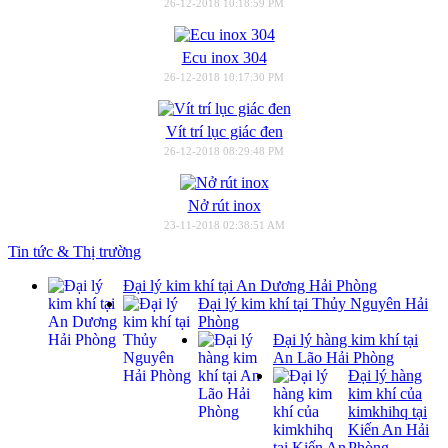
26-12-2018 10:18:59 PM
Ecu inox 304
26-12-2018 10:17:30 PM
Vít trí lục giác đen
26-12-2018 08:29:48 PM
Nở rút inox
23-11-2018 02:38:51 AM
Tin tức & Thị trường
Đại lý kim khí tại An Dương Hải Phòng
Đại lý kim khí tại Thủy Nguyên Hải
Phòng
Đại lý hàng kim khí tại
An Lão Hải Phòng
Đại lý hàng
kim khí của
kimkhihq tại
Kiến An Hải
Phòng