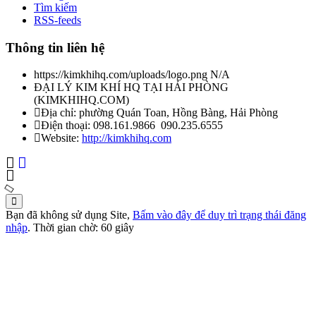
Tìm kiếm
RSS-feeds
Thông tin liên hệ
https://kimkhihq.com/uploads/logo.png
N/A
ĐẠI LÝ KIM KHÍ HQ TẠI HẢI PHÒNG
(
KIMKHIHQ.COM
)
Địa chỉ:
phường Quán Toan, Hồng Bàng, Hải Phòng
Điện thoại:
098.161.9866
090.235.6555
Website:
http://kimkhihq.com
Bạn đã không sử dụng Site,
Bấm vào đây để duy trì trạng thái đăng
nhập
. Thời gian chờ:
60
giây