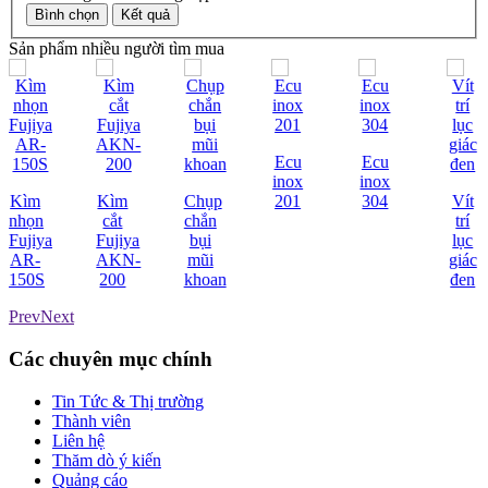
Sản phẩm nhiều người tìm mua
Ecu
Ecu
inox
inox
Kìm
Kìm
Chụp
201
304
Vít
nhọn
cắt
chắn
trí
Fujiya
Fujiya
bụi
lục
AR-
AKN-
mũi
giác
150S
200
khoan
đen
Prev
Next
Các chuyên mục chính
Tin Tức & Thị trường
Thành viên
Liên hệ
Thăm dò ý kiến
Quảng cáo