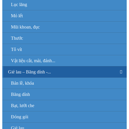
Lục lăng
Mỏ lết
Mũi khoan, đục
Thước
Tô vít
Vật liệu cắt, mài, đánh...
Giẻ lau – Băng dính -...
Bản lề, khóa
Băng dính
Bạt, lưới che
Đóng gói
Giẻ lau