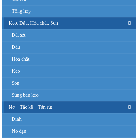
Tổng hợp
Keo, Dầu, Hóa chất, Sơn
Đất sét
Dầu
Hóa chất
Keo
Sơn
Súng bắn keo
Nở – Tắc kê – Tán rút
Đinh
Nở đạn