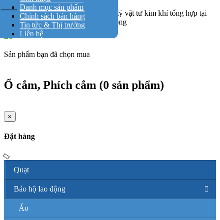
Danh mục sản phẩm
Kim khí HQ
Đại lý vật tư kim khí tổng hợp tại
Chính sách bán hàng
Hải Phòng
Tin tức & Thị trường
Liên hệ
Sản phẩm bạn đã chọn mua
Ổ cắm, Phích cắm (0 sản phẩm)
×
Đặt hàng
Quạt
Bảo hộ lao động
Áo