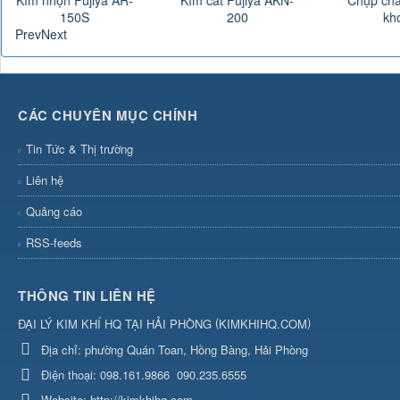
Kìm nhọn Fujiya AR-
Kìm cắt Fujiya AKN-
Chụp chắ
150S
200
kh
Prev
Next
CÁC CHUYÊN MỤC CHÍNH
Tin Tức & Thị trường
Liên hệ
Quảng cáo
RSS-feeds
THÔNG TIN LIÊN HỆ
(
)
ĐẠI LÝ KIM KHÍ HQ TẠI HẢI PHÒNG
KIMKHIHQ.COM
Địa chỉ:
phường Quán Toan, Hồng Bàng, Hải Phòng
Điện thoại:
098.161.9866
090.235.6555
Website:
http://kimkhihq.com