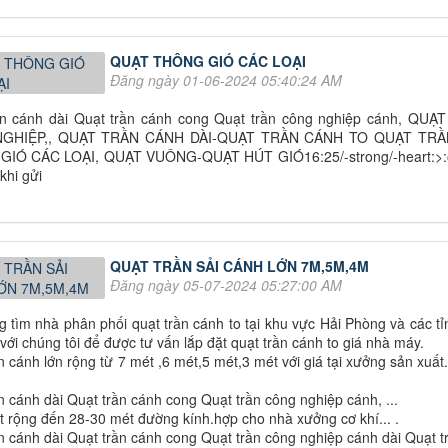
QUẠT THÔNG GIÓ CÁC LOẠI
Đăng ngày 01-06-2024 05:40:24 AM
ần cánh dài Quạt trần cánh cong Quạt trần công nghiệp cánh,
GHIỆP,, QUẠT TRẦN CÁNH DÀI-QUẠT TRẦN CÁNH TO QUẠT TR
IÓ CÁC LOẠI, QUẠT VUÔNG-QUẠT HÚT GIÓ16:25/-strong/-heart:>:o:-(
 khi gửi
QUẠT TRẦN SẢI CÁNH LỚN 7M,5M,4M
Đăng ngày 05-07-2024 05:27:00 AM
 tìm nhà phân phối quạt trần cánh to tại khu vực Hải Phòng và các 
với chúng tôi để được tư vấn lắp đặt quạt trần cánh to giá nhà máy.
n cánh lớn rộng từ 7 mét ,6 mét,5 mét,3 mét với giá tại xưởng sản xuất..
n cánh dài Quạt trần cánh cong Quạt trần công nghiệp cánh, ...
 rộng đến 28-30 mét đường kính.hợp cho nhà xưởng cơ khí... .
n cánh dài Quạt trần cánh cong Quạt trần công nghiệp cánh dài Quạt tr