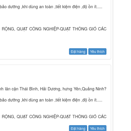
bảo dưỡng ,khi dùng an toàn ,tiết kiệm điện ,độ ồn ít.....
N RỘNG, QUẠT CÔNG NGHIỆP-QUẠT THÔNG GIÓ CÁC
Đặt hàng
Yêu thích
tỉnh lân cận Thái Bình, Hải Dương, hưng Yên,Quảng Ninh?
bảo dưỡng ,khi dùng an toàn ,tiết kiệm điện ,độ ồn ít.....
N RỘNG, QUẠT CÔNG NGHIỆP-QUẠT THÔNG GIÓ CÁC
Đặt hàng
Yêu thích