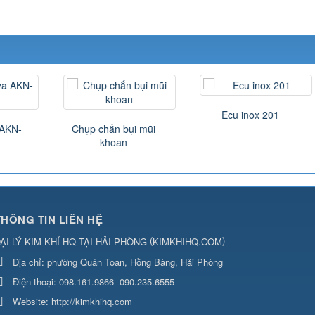
Ecu inox 201
 AKN-
Chụp chắn bụi mũi
khoan
THÔNG TIN LIÊN HỆ
(
)
ẠI LÝ KIM KHÍ HQ TẠI HẢI PHÒNG
KIMKHIHQ.COM
Địa chỉ:
phường Quán Toan, Hồng Bàng, Hải Phòng
Điện thoại:
098.161.9866
090.235.6555
Website:
http://kimkhihq.com