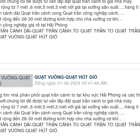
với chúng tôi để được tư vấn lắp đặt quạt trần cánh to giá nhà máy.
 rộng từ 7 mét ,6 mét,5 mét,3 mét với giá tại xưởng sản xuất.....hàng ít 
n cánh dài Quạt trần cánh cong Quạt trần công nghiệp cánh, ...
 rộng đến 28-30 mét đường kính.hợp cho nhà xưởng cơ khí...
n công nghiệp giá rẻ tại Hải Phòng
RẦN CÁNH DÀI-QUẠT TRẦN CÁNH TO QUẠT TRẦN TO QUẠT TRẦ
QUẠT VUÔNG-QUẠT HÚT GIÓ
QUẠT VUÔNG-QUẠT HÚT GIÓ
Đăng ngày 01-06-2024 05:41:46 AM
 tìm nhà phân phối quạt trần cánh to tại khu vực Hải Phòng và các 
với chúng tôi để được tư vấn lắp đặt quạt trần cánh to giá nhà máy.
 rộng từ 7 mét ,6 mét,5 mét,3 mét với giá tại xưởng sản xuất.....hàng ít 
n cánh dài Quạt trần cánh cong Quạt trần công nghiệp cánh, ...
 rộng đến 28-30 mét đường kính.hợp cho nhà xưởng cơ khí... .
RẦN CÁNH DÀI-QUẠT TRẦN CÁNH TO QUẠT TRẦN TO QUẠT TRẦ
QUẠT VUÔNG-QUẠT HÚT GIÓ