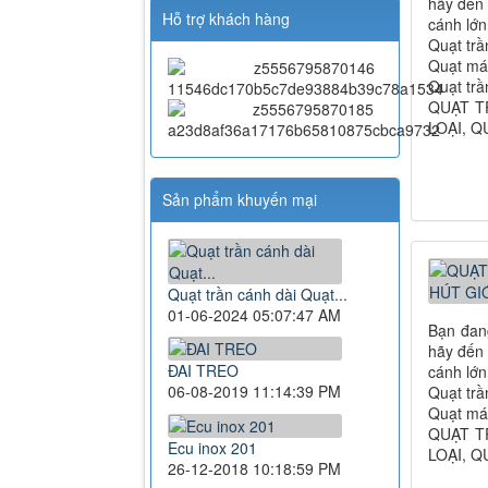
hãy đến 
Hỗ trợ khách hàng
cánh lớn
Quạt trầ
Quạt mát
Quạt trầ
QUẠT T
LOẠI, 
Sản phẩm khuyến mại
Quạt trần cánh dài Quạt...
01-06-2024 05:07:47 AM
Bạn đang
hãy đến 
ĐAI TREO
cánh lớn
06-08-2019 11:14:39 PM
Quạt trầ
Quạt mát
QUẠT T
Ecu inox 201
LOẠI, 
26-12-2018 10:18:59 PM