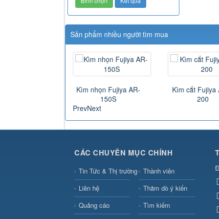
Sản phẩm nhiều người tìm mua
Kìm nhọn Fujiya AR-
Kìm cắt Fujiya
150S
200
 chức năng mũi
Prev
Next
dài...
CÁC CHUYÊN MỤC CHÍNH
Đ
Tin Tức & Thị trường
Thành viên
Liên hệ
Thăm dò ý kiến
Quảng cáo
Tìm kiếm