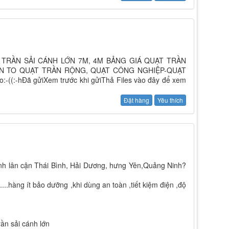
 QUẠT TRẦN SẢI CÁNH LỚN 7M, 4M BẢNG GIÁ QUẠT TRẦN
ẦN TO QUẠT TRẦN RỘNG, QUẠT CÔNG NGHIỆP-QUẠT
(:-hĐã gửiXem trước khi gửiThả Files vào đây để xem
Đặt hàng
Yêu thích
tỉnh lân cận Thái Bình, Hải Dương, hưng Yên,Quảng Ninh?
...hàng ít bảo dưỡng ,khi dùng an toàn ,tiết kiệm điện ,độ
ần sải cánh lớn