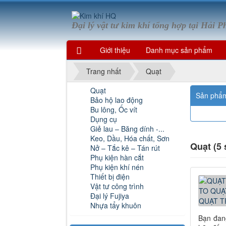
Đại lý vật tư kim khí tổng hợp tại Hải 
Giới thiệu
Danh mục sản phẩm
Trang nhất
Quạt
Quạt
Sản phẩ
Bảo hộ lao động
Bu lông, Ốc vít
Dụng cụ
Giẻ lau – Băng dính -...
Keo, Dầu, Hóa chất, Sơn
Quạt (5
Nở – Tắc kê – Tán rút
Phụ kiện hàn cắt
Phụ kiện khí nén
Thiết bị điện
Vật tư công trình
Đại lý Fujiya
Nhựa tẩy khuôn
Bạn đang