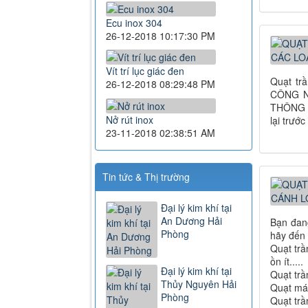
Ecu inox 304
26-12-2018 10:17:30 PM
Vít trí lục giác đen
Quạt tr
26-12-2018 08:29:48 PM
CÔNG N
THÔNG G
Nở rút inox
lại trước
23-11-2018 02:38:51 AM
Tin tức & Thị trường
Đại lý kim khí tại
An Dương Hải
Bạn đang
Phòng
hãy đến 
Quạt trầ
ồn ít.....
Đại lý kim khí tại
Quạt trầ
Thủy Nguyên Hải
Quạt mát
Phòng
Quạt trầ