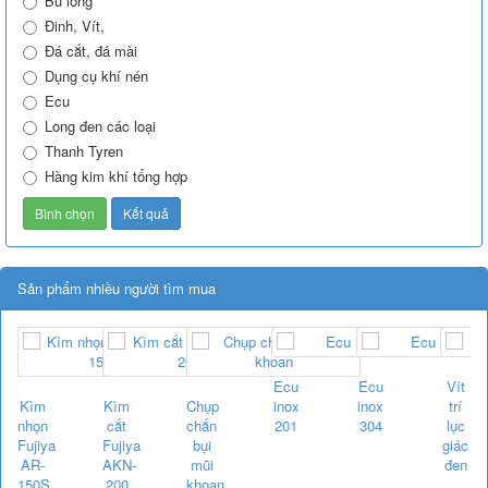
Bu lông
Đinh, Vít,
Đá cắt, đá mài
Dụng cụ khí nén
Ecu
Long đen các loại
Thanh Tyren
Hàng kim khí tổng hợp
Sản phẩm nhiều người tìm mua
Ecu
Ecu
Vít
Kìm
Kìm
Chụp
inox
inox
trí
nhọn
cắt
chắn
201
304
lục
Fujiya
Fujiya
bụi
giác
AR-
AKN-
mũi
đen
150S
200
khoan