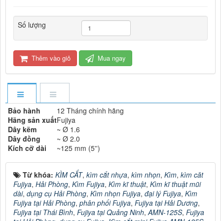
Số lượng
Thêm vào giỏ
Mua ngay
Bảo hành
12 Tháng chính hãng
Hãng sản xuất
Fujiya
Dây kẽm
~ Ø 1.6
Dây đồng
~ Ø 2.0
Kích cỡ dài
~125 mm (5'')
Từ khóa:
KÌM CẮT
,
kìm cắt nhựa
,
kìm nhọn
,
Kìm
,
kìm căt
Fujiya
,
Hải Phòng
,
Kìm Fujiya
,
Kìm kĩ thuật
,
Kìm kĩ thuật mũi
dài
,
dụng cụ Hải Phòng
,
Kìm nhọn Fujiya
,
đại lý Fujiya
,
Kìm
Fujiya tại Hải Phòng
,
phân phối Fujiya
,
Fujiya tại Hải Dương
,
Fujiya tại Thái Bình
,
Fujiya tại Quảng Ninh
,
AMN-125S
,
Fujiya