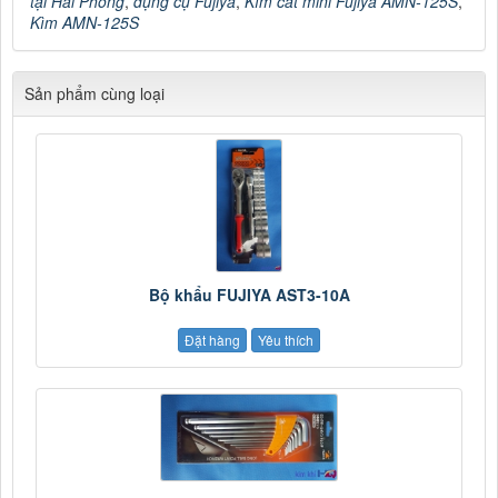
tại Hải Phòng
,
dụng cụ Fujiya
,
Kìm cắt mini Fujiya AMN-125S
,
Kìm AMN-125S
Sản phẩm cùng loại
Bộ khẩu FUJIYA AST3-10A
Đặt hàng
Yêu thích