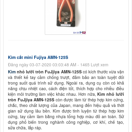
Kìm cắt mini Fujiya AMN-125S
Đăng ngày 03-07-2020 03:03:48 AM - 1465 Lượt xem
Kìm
nhỏ lưỡi tròn FuJjiya AMN-125S
có kích thước vừa vặn
và thiết kế tay cầm chống trượt, đảm bảo an toàn tuyệt đối
trong suốt quá trình sử dụng. Ngoài ra, dụng cụ còn có khả
năng chịu nhiệt cao, cách điện tốt, thích hợp cho nhiều điều
kiện môi trường làm việc khác nhau. Hơn nữa,
Kìm nhỏ lưỡi
tròn FuJjiya AMN-125S
còn được làm từ thép hợp kim cứng,
chắc, theo chất lượng của Japan, mang đến hiệu quả và thời
gian sử dụng lâu bền. Kìm được tinh luyện từ thép hợp kim
cứng, tay cầm làm bằng nhựa tổng hợp màu đỏ an toàn. Sử
dụng phổ biến trong nghành công nghiệp, cơ khí, chế tạo,
sửa chữa, lắp ráp.