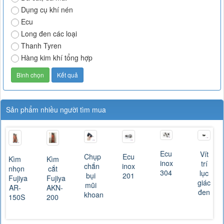
Dụng cụ khí nén
Ecu
Long đen các loại
Thanh Tyren
Hàng kim khí tổng hợp
Sản phẩm nhiều người tìm mua
Ecu
Vít
Chụp
Ecu
Kìm
Kìm
inox
trí
chắn
inox
nhọn
cắt
304
lục
bụi
201
Fujiya
Fujiya
giác
mũi
AR-
AKN-
đen
khoan
150S
200